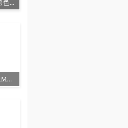
色...
...