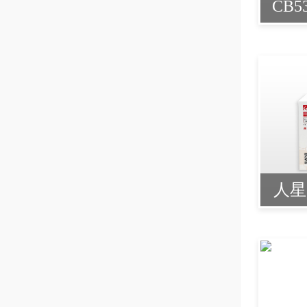
CB5
人星