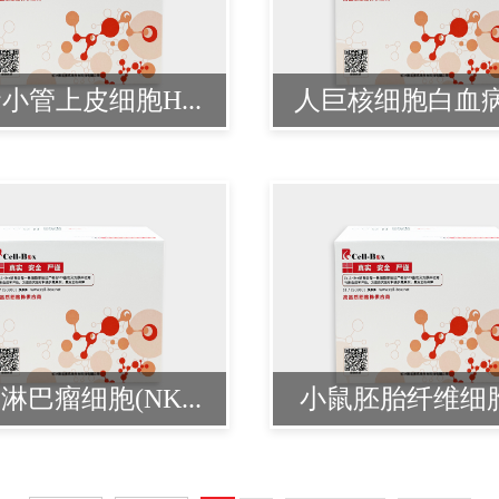
小管上皮细胞H...
人巨核细胞白血病细
淋巴瘤细胞(NK...
小鼠胚胎纤维细胞S