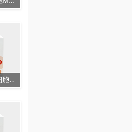
...
...