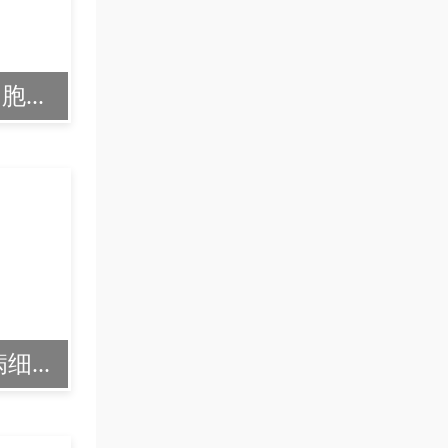
...
...