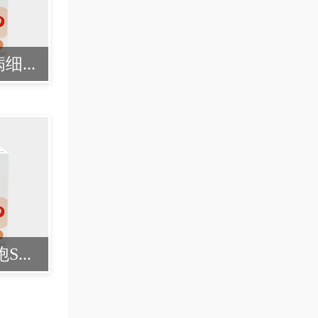
...
...