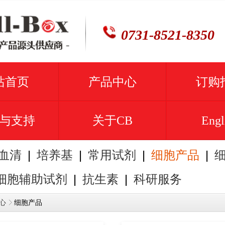
0731-8521-8350
站首页
产品中心
订购
与支持
关于CB
Engl
|
|
|
|
血清
培养基
常用试剂
细胞产品
|
|
细胞辅助试剂
抗生素
科研服务
细胞产品
心